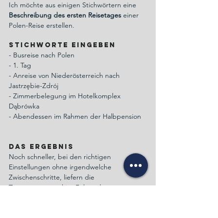
Ich möchte aus einigen Stichwörtern eine 
Beschreibung des ersten Reisetages
 einer 
Polen-Reise erstellen.
Stichworte eingeben
- Busreise nach Polen
- 1. Tag
- Anreise von Niederösterreich nach 
Jastrzębie-Zdrój
- Zimmerbelegung im Hotelkomplex 
Dąbrówka
- Abendessen im Rahmen der Halbpension
Das Ergebnis
Noch schneller, bei den richtigen 
Einstellungen ohne irgendwelche 
Zwischenschritte, liefern die 
Textgeneratoren hier Folgendes: 
A) 
Wieder mit 
Neuroflash
"Unsere Reise nach Polen beginnt am 